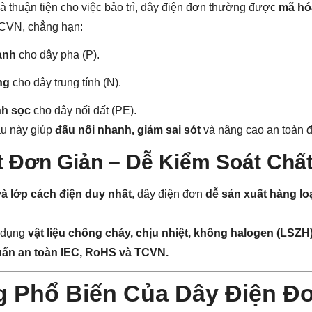
 thuận tiện cho việc bảo trì, dây điện đơn thường được
mã hó
TCVN, chẳng hạn:
anh
cho dây pha (P).
ng
cho dây trung tính (N).
nh sọc
cho dây nối đất (PE).
u này giúp
đấu nối nhanh, giảm sai sót
và nâng cao an toàn đi
t Đơn Giản – Dễ Kiểm Soát Chấ
 và lớp cách điện duy nhất
, dây điện đơn
dễ sản xuất hàng lo
 dụng
vật liệu chống cháy, chịu nhiệt, không halogen (LSZH
uẩn an toàn IEC, RoHS và TCVN.
 Phổ Biến Của Dây Điện Đ