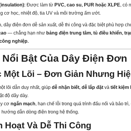
insulation):
Được làm từ
PVC, cao su, PUR hoặc XLPE
, có 
g cơ học, nhiệt độ, tia UV và môi trường ẩm ướt.
, dây điện đơn dễ sản xuất, dễ thi công và đặc biệt phù hợp c
cao
— chẳng hạn như
bảng điện trung tâm, tủ điều khiển, tr
 công nghiệp.
 Nổi Bật Của Dây Điện Đơn
c Một Lõi – Đơn Giản Nhưng Hi
ột lõi dẫn duy nhất, giúp
dễ nhận biết, dễ lắp đặt
và
tiết kiệm
ật độ dây dày.
uy cơ
ngắn mạch
, hạn chế lỗi trong quá trình đấu nối và bảo trì
h hướng dẫn dòng điện trong hệ thống.
nh Hoạt Và Dễ Thi Công