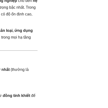
ng nghiệp
cho đến
hệ
rọng bậc nhất. Trong
 có độ ổn định cao,
hân loại, ứng dụng
 trong mọi hạ tầng
y nhất
(thường là
từ
đồng tinh khiết
để