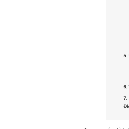
5.
6.
7.
Đi