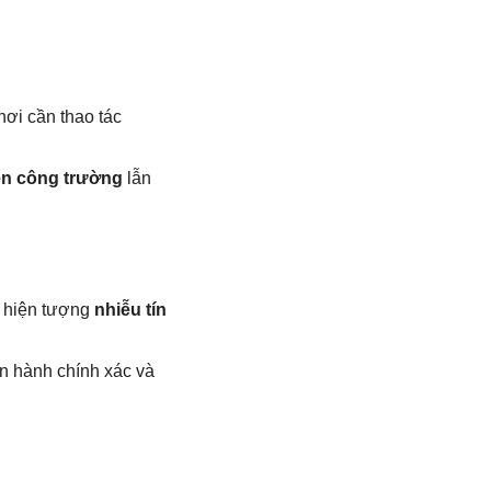
.
nơi cần thao tác
iên công trường
lẫn
u hiện tượng
nhiễu tín
n hành chính xác và