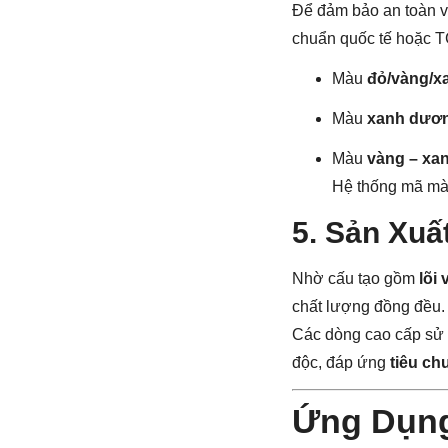
Để đảm bảo an toàn và
chuẩn quốc tế hoặc 
Màu
đỏ/vàng/x
Màu
xanh dươ
Màu
vàng – xa
Hệ thống mã mà
5. Sản Xuấ
Nhờ cấu tạo gồm
lõi
chất lượng đồng đều.
Các dòng cao cấp sử
độc, đáp ứng
tiêu ch
Ứng Dụng