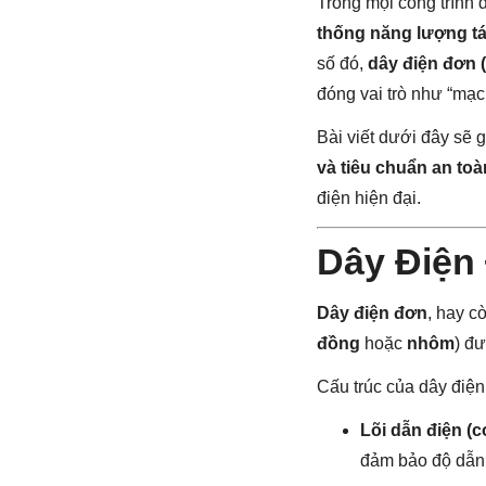
Trong mọi công trình
thống năng lượng tá
số đó,
dây điện đơn (
đóng vai trò như “mạc
Bài viết dưới đây sẽ 
và tiêu chuẩn an toà
điện hiện đại.
Dây Điện
Dây điện đơn
, hay c
đồng
hoặc
nhôm
) đ
Cấu trúc của dây điệ
Lõi dẫn điện (c
đảm bảo độ dẫn