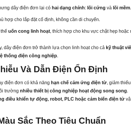
hưng dây điện đơn lại có
hai dạng chính
:
lõi cứng
và
lõi mềm
ù hợp cho lắp đặt cố định, không cần di chuyển.
 thể
uốn cong linh hoạt
, thích hợp cho khu vực chật hẹp hoặc 
, dây điện đơn trở thành lựa chọn linh hoạt cho cả
kỹ thuật v
 hệ thống điện công nghiệp
.
hiễu Và Dẫn Điện Ổn Định
dây điện đơn có khả năng
hạn chế cảm ứng điện từ
, giảm thiể
môi trường
nhiều thiết bị công nghiệp hoạt động song song
.
ng điều khiển tự động, robot, PLC hoặc cảm biến điện tử
vậ
 Màu Sắc Theo Tiêu Chuẩn