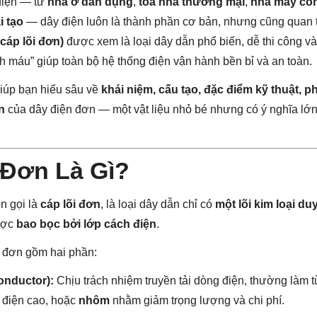
 điện — từ
nhà ở dân dụng
,
tòa nhà thương mại
,
nhà máy cô
i tạo
— dây điện luôn là thành phần cơ bản, nhưng cũng quan t
cáp lõi đơn)
được xem là loại dây dẫn phổ biến, dễ thi công và
h máu” giúp toàn bộ hệ thống điện vận hành bền bỉ và an toàn.
giúp bạn hiểu sâu về
khái niệm, cấu tạo, đặc điểm kỹ thuật, p
n
của dây điện đơn — một vật liệu nhỏ bé nhưng có ý nghĩa lớn
 Đơn Là Gì?
òn gọi là
cáp lõi đơn
, là loại dây dẫn chỉ có
một lõi kim loại du
ược
bao bọc bởi lớp cách điện
.
n đơn gồm hai phần:
onductor):
Chịu trách nhiệm truyền tải dòng điện, thường làm 
 điện cao, hoặc
nhôm
nhằm giảm trọng lượng và chi phí.