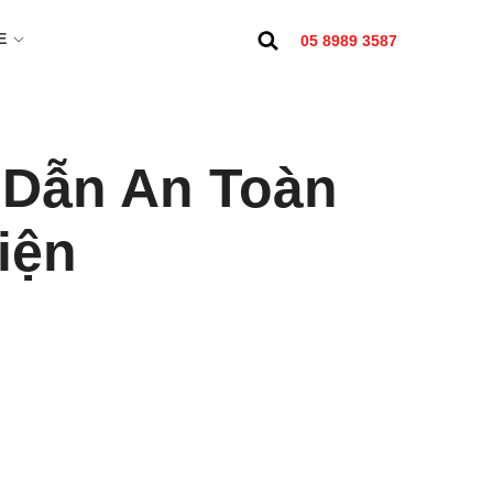
E
05 8989 3587
 Dẫn An Toàn
iện