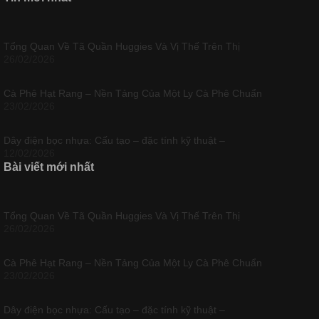
Tổng Quan Về Tã Quần Huggies Và Vị Thế Trên Thị
26/02/2026
Cà Phê Hạt Rang – Nền Tảng Của Một Ly Cà Phê Chuẩn
23/02/2026
Dây điện bọc nhựa: Cấu tạo – đặc tính kỹ thuật –
12/02/2026
Bài viết mới nhất
Tổng Quan Về Tã Quần Huggies Và Vị Thế Trên Thị
26/02/2026
Cà Phê Hạt Rang – Nền Tảng Của Một Ly Cà Phê Chuẩn
23/02/2026
Dây điện bọc nhựa: Cấu tạo – đặc tính kỹ thuật –