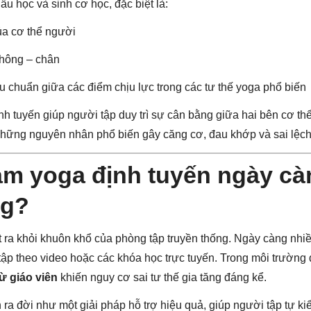
ẫu học và sinh cơ học, đặc biệt là:
ủa cơ thể người
 hông – chân
u chuẩn giữa các điểm chịu lực trong các tư thế yoga phổ biến
h tuyến giúp người tập duy trì sự cân bằng giữa hai bên cơ thể
 những nguyên nhân phổ biến gây căng cơ, đau khớp và sai lệch 
hảm yoga định tuyến ngày c
ng?
t ra khỏi khuôn khổ của phòng tập truyền thống. Ngày càng nhi
, tập theo video hoặc các khóa học trực tuyến. Trong môi trường
từ giáo viên
khiến nguy cơ sai tư thế gia tăng đáng kể.
ra đời như một giải pháp hỗ trợ hiệu quả, giúp người tập tự ki