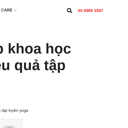
 CARE
05 8989 3587
p khoa học
ệu quả tập