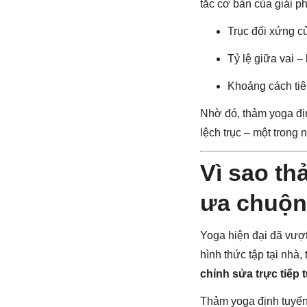
tắc cơ bản của giải ph
Trục đối xứng c
Tỷ lệ giữa vai –
Khoảng cách tiê
Nhờ đó, thảm yoga địn
lệch trục – một trong
Vì sao t
ưa chuộ
Yoga hiện đại đã vượ
hình thức tập tại nhà
chỉnh sửa trực tiếp 
Thảm yoga định tuyến 