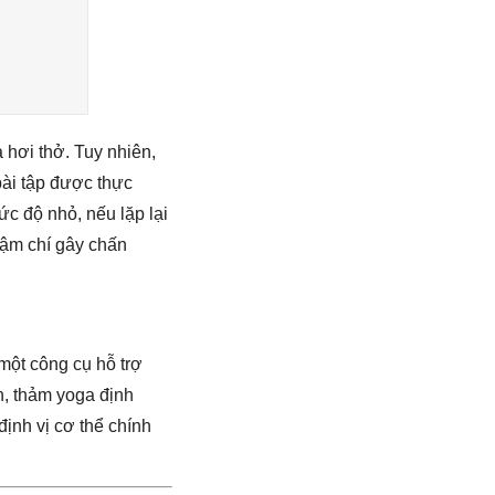
à hơi thở. Tuy nhiên,
bài tập được thực
mức độ nhỏ, nếu lặp lại
hậm chí gây chấn
một công cụ hỗ trợ
n, thảm yoga định
định vị cơ thể chính