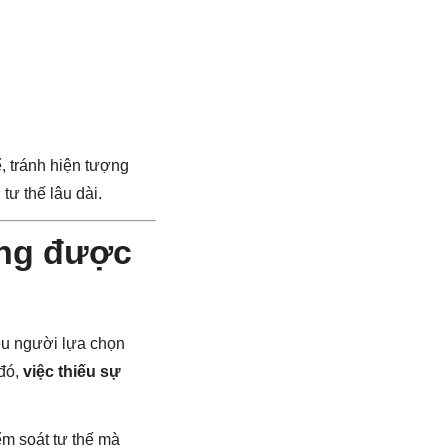
, tránh hiện tượng
tư thế lâu dài.
àng được
ều người lựa chọn
 đó,
việc thiếu sự
ểm soát tư thế mà