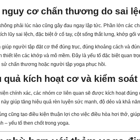
 nguy cơ chấn thương do sai lệ
 không phải lúc nào cũng gây đau ngay lập tức. Phần lớn các c
ích lũy sai lệch, đặc biệt ở cổ tay, cột sống thắt lưng, khớp gối 
giúp người tập đặt cơ thể đúng trục, đúng khoảng cách và đúng
 thiết lên các khớp và mô mềm. Đây là yếu tố đặc biệt quan tr
n sử chấn thương hoặc người tập yoga phục hồi.
u quả kích hoạt cơ và kiểm soát
hiện chính xác, các nhóm cơ liên quan sẽ được kích hoạt đúng 
 này giúp tăng hiệu quả rèn luyện sức mạnh, độ dẻo và khả năn
ng cũng tạo điều kiện thuận lợi cho việc điều hòa hơi thở, giúp
h – yếu tố then chốt trong yoga.