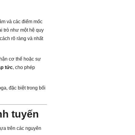
 tâm và các điểm mốc
i trò như một hệ quy
 cách rõ ràng và nhất
nhận cơ thể hoặc sự
ập tức
, cho phép
ga, đặc biệt trong bối
nh tuyến
dựa trên các nguyên