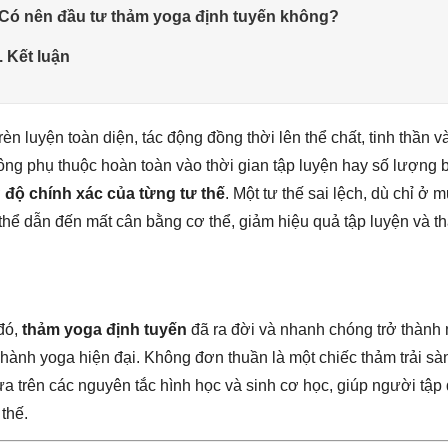
 Có nên đầu tư thảm yoga định tuyến không?
. Kết luận
èn luyện toàn diện, tác động đồng thời lên thể chất, tinh thần v
ng phụ thuộc hoàn toàn vào thời gian tập luyện hay số lượng 
ở
độ chính xác của từng tư thế
. Một tư thế sai lệch, dù chỉ ở 
ó thể dẫn đến mất cân bằng cơ thể, giảm hiệu quả tập luyện và t
đó,
thảm yoga định tuyến
đã ra đời và nhanh chóng trở thành 
 hành yoga hiện đại. Không đơn thuần là một chiếc thảm trải sà
ựa trên các nguyên tắc hình học và sinh cơ học, giúp người tập 
thế.