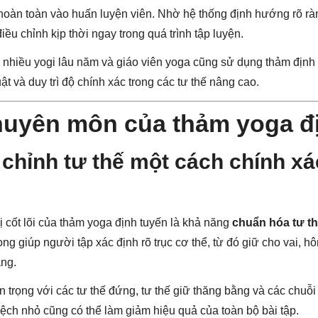
hoàn toàn vào huấn luyện viên. Nhờ hệ thống định hướng rõ ràn
điều chỉnh kịp thời ngay trong quá trình tập luyện.
 nhiều yogi lâu năm và giáo viên yoga cũng sử dụng thảm định
uật và duy trì độ chính xác trong các tư thế nâng cao.
chuyên môn của thảm yoga đ
 chỉnh tư thế một cách chính xá
rị cốt lõi của thảm yoga định tuyến là khả năng
chuẩn hóa tư t
g giúp người tập xác định rõ trục cơ thể, từ đó giữ cho vai, 
ẳng.
n trọng với các tư thế đứng, tư thế giữ thăng bằng và các chuỗ
 lệch nhỏ cũng có thể làm giảm hiệu quả của toàn bộ bài tập.