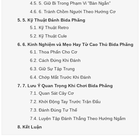
4.5. 5. Giữ Bi Trong Phạm Vi "Bàn Ngắn"
4.6. 6. Tránh Chồm Người Theo Hướng Cơ
5. 5. Kỹ Thuật Đánh Bida Phăng
5.1. Kỹ Thuật Retro
5.2. Kỹ Thuật Cule
6. 6. Kinh Nghiệm và Mẹo Hay Từ Cao Thủ Bida Phăng
6.1. Thoa Phấn Cho Cơ
6.2. Cách Đứng Khi Đánh
6.3. Giữ Sự Tập Trung
6.4. Chớp Mắt Trước Khi Đánh
7. 7. Lưu Ý Quan Trọng Khi Chơi Bida Phăng
7.1. Quan Sát Cây Cơ
7.2. Khởi Động Tay Trước Trận Đấu
7.3. Đánh Đúng Tư Thế
7.4. Luyện Tập Đánh Thẳng Theo Hướng Ngắm
8. Kết Luận