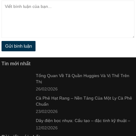
Gửi bình luận
Tin mới nhất
Tổng Quan Về Tã Quần Huggies Và Vị Thế Trên
Thị
26/02/2026
Cà Phê Hạt Rang – Nền Tảng Của Một Ly Cà Phê
Chuẩn
23/02/2026
Dây điện bọc nhựa: Cấu tạo – đặc tính kỹ thuật –
12/02/2026