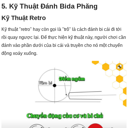
5. Kỹ Thuật Đánh Bida Phăng
Kỹ Thuật Retro
Kỹ thuật "retro" hay còn gọi là "trô" là cách đánh bi cái đi tới
rồi quay ngược lại. Để thực hiện kỹ thuật này, người chơi cần
đánh vào phần dưới của bi cái và truyền cho nó một chuyển
động xoáy xuống.