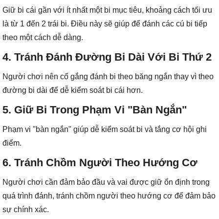
Giữ bi cái gần với ít nhất một bi mục tiêu, khoảng cách tối ưu
là từ 1 đến 2 trái bi. Điều này sẽ giúp để đánh các cú bi tiếp
theo một cách dễ dàng.
4. Tránh Đánh Đường Bi Dài Với Bi Thứ 2
Người chơi nên cố gắng đánh bi theo băng ngắn thay vì theo
đường bi dài để dễ kiểm soát bi cái hơn.
5. Giữ Bi Trong Phạm Vi "Bàn Ngắn"
Phạm vi "bàn ngắn" giúp dễ kiểm soát bi và tắng cơ hội ghi
điểm.
6. Tránh Chồm Người Theo Hướng Cơ
Người chơi cần đảm bảo đầu và vai được giữ ổn định trong
quá trình đánh, tránh chồm người theo hướng cơ để đảm bảo
sự chính xác.