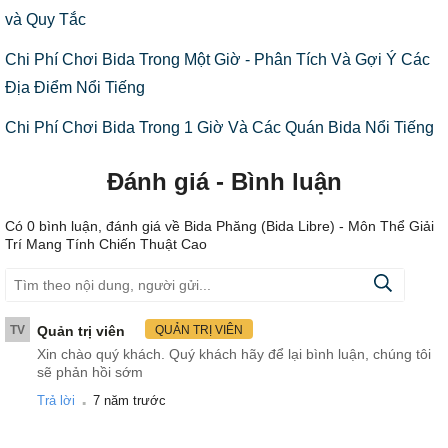
và Quy Tắc
Chi Phí Chơi Bida Trong Một Giờ - Phân Tích Và Gợi Ý Các
Địa Điểm Nổi Tiếng
Chi Phí Chơi Bida Trong 1 Giờ Và Các Quán Bida Nổi Tiếng
Đánh giá - Bình luận
Có
0
bình luận, đánh giá
về Bida Phăng (Bida Libre) - Môn Thể Giải
Trí Mang Tính Chiến Thuật Cao
TV
Quản trị viên
QUẢN TRỊ VIÊN
Xin chào quý khách. Quý khách hãy để lại bình luận, chúng tôi
sẽ phản hồi sớm
.
Trả lời
7 năm trước