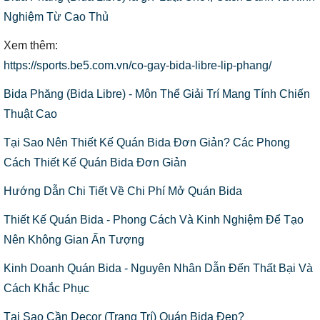
Nghiệm Từ Cao Thủ
Xem thêm:
https://sports.be5.com.vn/co-gay-bida-libre-lip-phang/
Bida Phăng (Bida Libre) - Môn Thể Giải Trí Mang Tính Chiến
Thuật Cao
Tại Sao Nên Thiết Kế Quán Bida Đơn Giản? Các Phong
Cách Thiết Kế Quán Bida Đơn Giản
Hướng Dẫn Chi Tiết Về Chi Phí Mở Quán Bida
Thiết Kế Quán Bida - Phong Cách Và Kinh Nghiệm Để Tạo
Nên Không Gian Ấn Tượng
Kinh Doanh Quán Bida - Nguyên Nhân Dẫn Đến Thất Bại Và
Cách Khắc Phục
Tại Sao Cần Decor (Trang Trí) Quán Bida Đẹp?